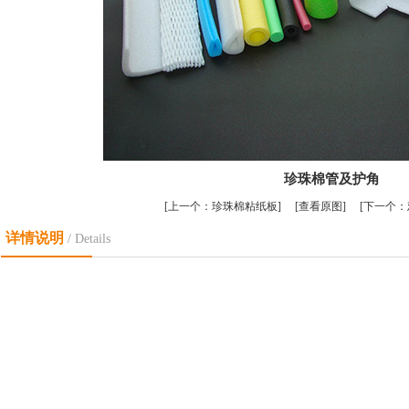
珍珠棉管及护角
[
上一个：
珍珠棉粘纸板
] [
查看原图
] [
下一个：
详情说明
/ Details